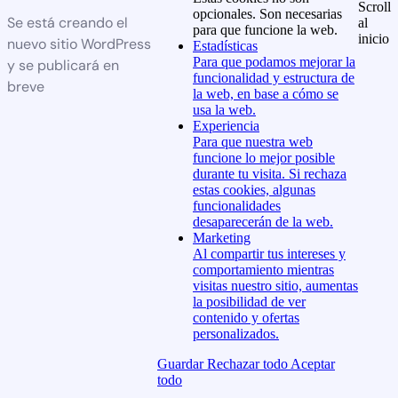
Scroll
opcionales. Son necesarias
Se está creando el
al
para que funcione la web.
inicio
nuevo sitio WordPress
Estadísticas
Para que podamos mejorar la
y se publicará en
funcionalidad y estructura de
breve
la web, en base a cómo se
usa la web.
Experiencia
Para que nuestra web
funcione lo mejor posible
durante tu visita. Si rechaza
estas cookies, algunas
funcionalidades
desaparecerán de la web.
Marketing
Al compartir tus intereses y
comportamiento mientras
visitas nuestro sitio, aumentas
la posibilidad de ver
contenido y ofertas
personalizados.
Guardar
Rechazar todo
Aceptar
todo