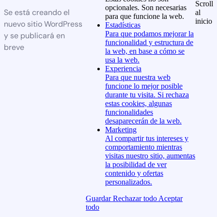
Scroll
opcionales. Son necesarias
Se está creando el
al
para que funcione la web.
inicio
nuevo sitio WordPress
Estadísticas
Para que podamos mejorar la
y se publicará en
funcionalidad y estructura de
breve
la web, en base a cómo se
usa la web.
Experiencia
Para que nuestra web
funcione lo mejor posible
durante tu visita. Si rechaza
estas cookies, algunas
funcionalidades
desaparecerán de la web.
Marketing
Al compartir tus intereses y
comportamiento mientras
visitas nuestro sitio, aumentas
la posibilidad de ver
contenido y ofertas
personalizados.
Guardar
Rechazar todo
Aceptar
todo